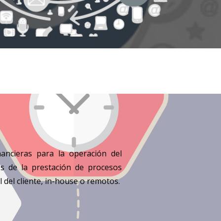
nancieras para la operación del
és de la prestación de procesos
l del cliente, in-house o remotos.