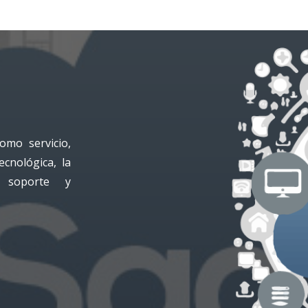
omo servicio,
ecnológica, la
l soporte y